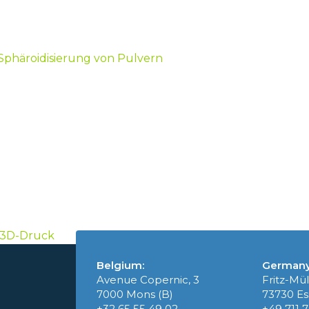
Sphäroidisierung von Pulvern
 3D-Druck
Belgium:
Germany
Avenue Copernic, 3
Fritz-Mül
7000 Mons (B)
73730 Es
+32 65 55 49 02
+49 711 