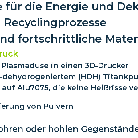
e für die Energie und De
d Recyclingprozesse
und fortschrittliche Mate
ruck
 Plasmadüse in einen 3D-Drucker
t‑dehydrogeniertem (HDH) Titankpu
auf Alu7075, die keine Heißrisse ve
ierung von Pulvern
ohren oder hohlen Gegenständ