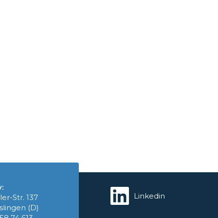
:
Linkedin
ler-Str. 137
slingen (D)
758 74 613