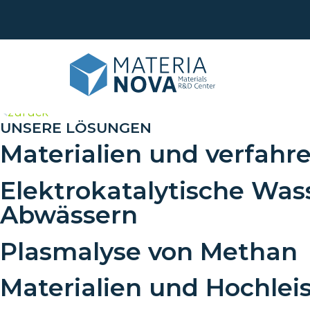
>
zurück
UNSERE LÖSUNGEN
Materialien und verfahre
Leb
Obe
Elektrokatalytische Wass
Ana
Recy
Abwässern
Maß
Phy
Plasmalyse von Methan
Tran
For
Sch
Materialien und Hochle