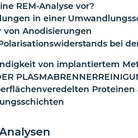
 eine REM-Analyse vor?
ndungen in einer Umwandlungssc
r von Anodisierungen
larisationswiderstands bei de
ndigkeit von implantiertem Met
DER PLASMABRENNERREINIGU
berflächenveredelten Proteinen
rungsschichten
 Analysen