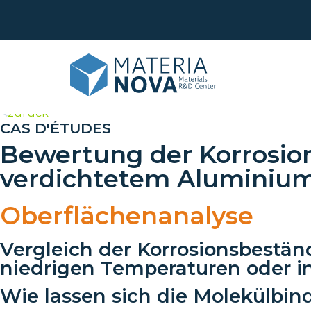
>
zurück
CAS D'ÉTUDES
Bewertung der Korrosio
verdichtetem Aluminiu
Leb
Obe
Ana
Recy
Oberflächenanalyse
Maß
Phy
Vergleich der Korrosionsbestä
Tran
For
niedrigen Temperaturen oder 
Sch
Wie lassen sich die Molekülbi