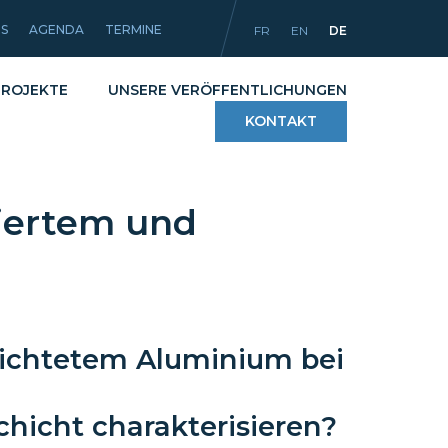
ES
AGENDA
TERMINE
FR
EN
DE
PROJEKTE
UNSERE VERÖFFENTLICHUNGEN
KONTAKT
xiertem und
g
Verfahren
liche Artikel
Werkstoffe und
Beschichtungen
Ausrüstungen
rdichtetem Aluminium bei
hicht charakterisieren?