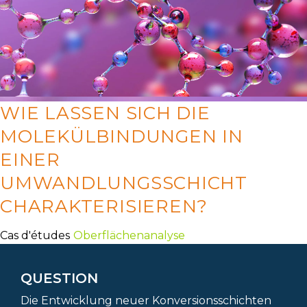
WIE LASSEN SICH DIE
MOLEKÜLBINDUNGEN IN
EINER
UMWANDLUNGSSCHICHT
CHARAKTERISIEREN?
Cas d'études
Oberflächenanalyse
QUESTION
Die Entwicklung neuer Konversionsschichten