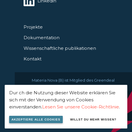
Linkedin
Projekte
Dokumentation
Wissenschaftliche publikationen
Kontakt
Materia Nova (B) ist Mitglied des Greendeal
Dur ch die Nutzung dieser Website erklären Sie
sich mit der Verwendung von Cookies
© 2021 Materia Nova -
einverstanden.
Lesen Sie unsere Cookie-Richtlinie
.
innovation center
AKZEPTIERE ALLE COOKIES
WILLST DU MEHR WISSEN?