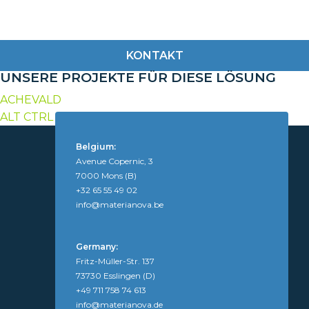
KONTAKT
UNSERE PROJEKTE FÜR DIESE LÖSUNG
ACHEVALD
ALT CTRL TRANS
Belgium:
Avenue Copernic, 3
7000 Mons (B)
+32 65 55 49 02
info@materianova.be
Germany:
Fritz-Müller-Str. 137
73730 Esslingen (D)
+49 711 758 74 613
info@materianova.de