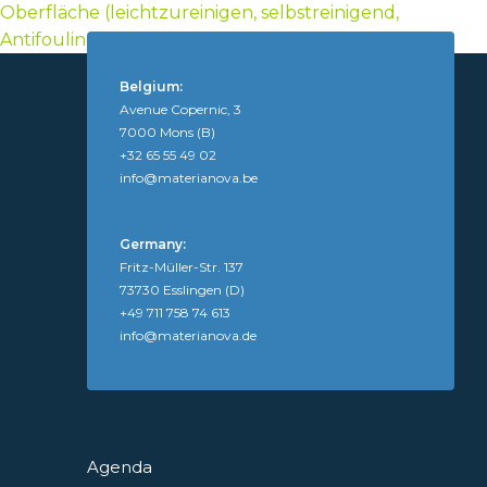
Oberfläche (leichtzureinigen, selbstreinigend,
Antifouling, Anti-Fingerprint)
Belgium:
Avenue Copernic, 3
7000 Mons (B)
+32 65 55 49 02
info@materianova.be
Germany:
Fritz-Müller-Str. 137
73730 Esslingen (D)
+49 711 758 74 613
info@materianova.de
Agenda