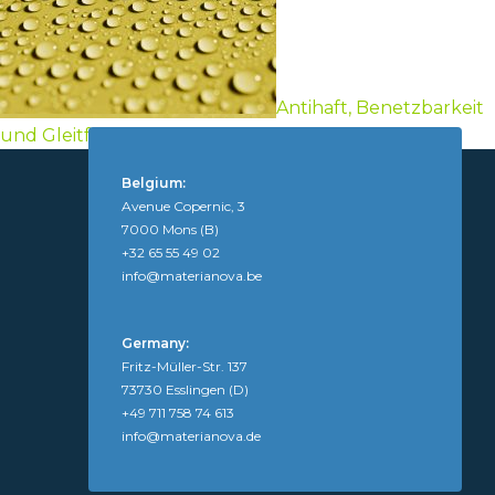
Antihaft, Benetzbarkeit
und Gleitfähigkeit
Belgium:
Avenue Copernic, 3
7000 Mons (B)
+32 65 55 49 02
info@materianova.be
Germany:
Fritz-Müller-Str. 137
73730 Esslingen (D)
+49 711 758 74 613
info@materianova.de