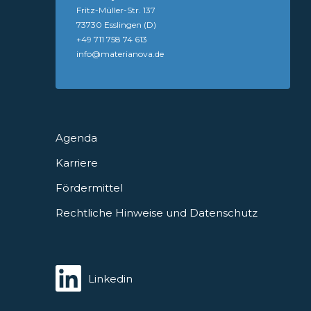
Fritz-Müller-Str. 137
73730 Esslingen (D)
+49 711 758 74 613
info@materianova.de
Agenda
Karriere
Fördermittel
Rechtliche Hinweise und Datenschutz
Linkedin