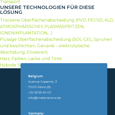
Transport
UNSERE TECHNOLOGIEN FÜR DIESE
LÖSUNG
Trockene Oberflächenabscheidung (PVD, PECVD, ALD,
ATMOSPHÄRISCHES PLASMASPRITZEN,
IONENIMPLANTATION,…)
Flüssige Oberflächenabscheidung (SOL-GEL, Spruhen
und beschichten, Galvanik – elektrolytische
Abschidung, Eloxieren)
Harz, Farben, Lacke und Tinte
Hybride Sol-Gel-Beschichtung
Belgium:
Avenue Copernic, 3
7000 Mons (B)
+32 65 55 49 02
info@materianova.be
Germany: