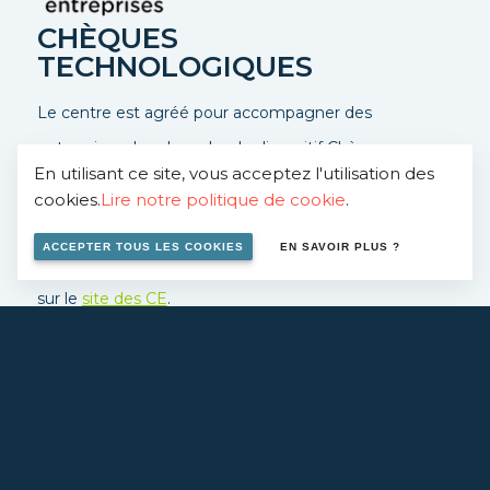
CHÈQUES
TECHNOLOGIQUES
Le centre est agréé pour accompagner des
entreprises dans le cadre du dispositif Chèques-
En utilisant ce site, vous acceptez l'utilisation des
entreprises, ce dispositif permet une prise en charge à
cookies.
Lire notre politique de cookie
.
50%.
ACCEPTER TOUS LES COOKIES
EN SAVOIR PLUS ?
Contactez-nous
pour en savoir plus ou rendez vous
sur le
site des CE
.
EN SAVOIR PLUS