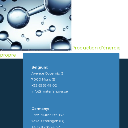
Production d’énergie
propre
Belgium:
Avenue Copernic, 3
7000 Mons (B)
+32 65 55 49 02
info@materianova.be
Germany:
Fritz-Müller-Str. 137
73730 Esslingen (D)
+49 711 758 74 613