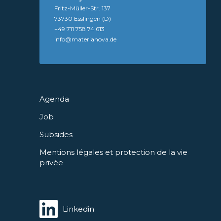
Fritz-Müller-Str. 137
73730 Esslingen (D)
+49 711 758 74 613
info@materianova.de
Agenda
Job
Subsides
Mentions légales et protection de la vie
privée
Linkedin