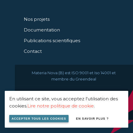
Nos projets
Documentation
Publications scientifiques
Contact
Materia Nova (B) est ISO 9001 et Iso 14001 et
membre du Greendeal
En utilisant ce site, vous acceptez l'utilisation des
© 2021 Materia Nova -
cookies.
Lire notre politique de cookie
.
innovation center
ACCEPTER TOUS LES COOKIES
EN SAVOIR PLUS ?