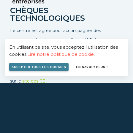
CHÈQUES
TECHNOLOGIQUES
Le centre est agréé pour accompagner des
entreprises dans le cadre du dispositif Chèques-
En utilisant ce site, vous acceptez l'utilisation des
entreprises, ce dispositif permet une prise en charge à
cookies.
Lire notre politique de cookie
.
50%.
ACCEPTER TOUS LES COOKIES
EN SAVOIR PLUS ?
Contactez-nous
pour en savoir plus ou rendez vous
sur le
site des CE
.
EN SAVOIR PLUS