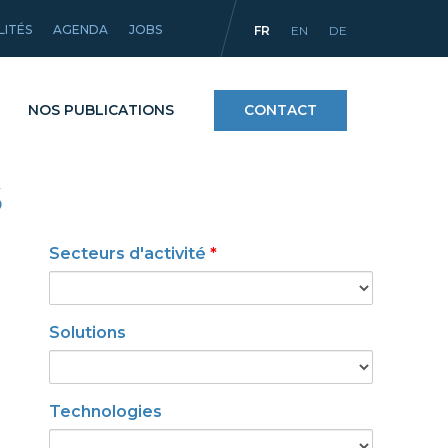
LITÉS
AGENDA
JOBS
FR
EN
DE
NOS PUBLICATIONS
CONTACT
S
Procédés
Secteurs d'activité
*
ntifiques
Matériaux et revêtements
mpact
Équipements
Solutions
Technologies