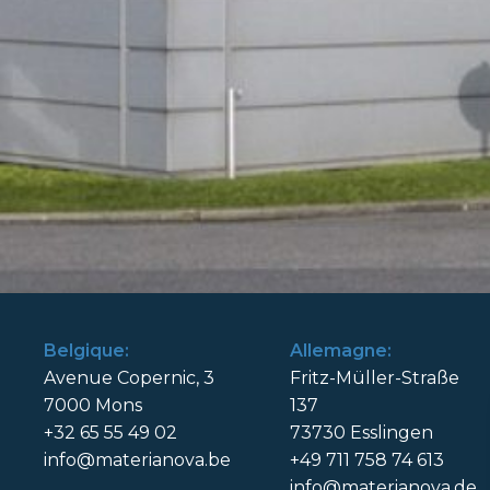
Belgique:
Allemagne:
Avenue Copernic, 3
Fritz-Müller-Straße
7000 Mons
137
+32 65 55 49 02
73730 Esslingen
info@materianova.be
+49 711 758 74 613
info@materianova.de