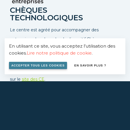
CHÈQUES
TECHNOLOGIQUES
Le centre est agréé pour accompagner des
entreprises dans le cadre du dispositif Chèques-
En utilisant ce site, vous acceptez l'utilisation des
entreprises, ce dispositif permet une prise en charge à
cookies.
Lire notre politique de cookie
.
50%.
ACCEPTER TOUS LES COOKIES
EN SAVOIR PLUS ?
Contactez-nous
pour en savoir plus ou rendez vous
sur le
site des CE
.
EN SAVOIR PLUS