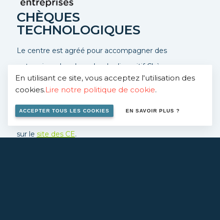
CHÈQUES
TECHNOLOGIQUES
Le centre est agréé pour accompagner des
entreprises dans le cadre du dispositif Chèques-
En utilisant ce site, vous acceptez l'utilisation des
entreprises, ce dispositif permet une prise en charge à
cookies.
Lire notre politique de cookie
.
50%.
ACCEPTER TOUS LES COOKIES
EN SAVOIR PLUS ?
Contactez-nous
pour en savoir plus ou rendez vous
sur le
site des CE
.
EN SAVOIR PLUS