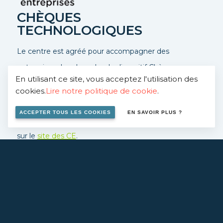
CHÈQUES
TECHNOLOGIQUES
Le centre est agréé pour accompagner des
entreprises dans le cadre du dispositif Chèques-
En utilisant ce site, vous acceptez l'utilisation des
entreprises, ce dispositif permet une prise en charge à
cookies.
Lire notre politique de cookie
.
50%.
ACCEPTER TOUS LES COOKIES
EN SAVOIR PLUS ?
Contactez-nous
pour en savoir plus ou rendez vous
sur le
site des CE
.
EN SAVOIR PLUS