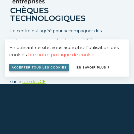
CHÈQUES
TECHNOLOGIQUES
Le centre est agréé pour accompagner des
entreprises dans le cadre du dispositif Chèques-
En utilisant ce site, vous acceptez l'utilisation des
entreprises, ce dispositif permet une prise en charge à
cookies.
Lire notre politique de cookie
.
50%.
ACCEPTER TOUS LES COOKIES
EN SAVOIR PLUS ?
Contactez-nous
pour en savoir plus ou rendez vous
sur le
site des CE
.
EN SAVOIR PLUS