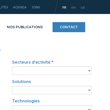
LITÉS
AGENDA
JOBS
FR
EN
DE
NOS PUBLICATIONS
CONTACT
S
Procédés
Secteurs d'activité
*
ntifiques
Matériaux et revêtements
mpact
Équipements
Solutions
Technologies