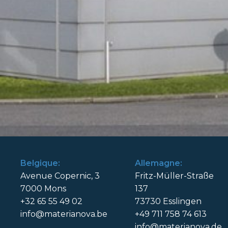
Belgique:
Allemagne:
Avenue Copernic, 3
Fritz-Müller-Straße
7000 Mons
137
+32 65 55 49 02
73730 Esslingen
info@materianova.be
+49 711 758 74 613
info@materianova.de