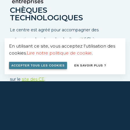
CHÈQUES
TECHNOLOGIQUES
Le centre est agréé pour accompagner des
entreprises dans le cadre du dispositif Chèques-
En utilisant ce site, vous acceptez l'utilisation des
entreprises, ce dispositif permet une prise en charge à
cookies.
Lire notre politique de cookie
.
50%.
ACCEPTER TOUS LES COOKIES
EN SAVOIR PLUS ?
Contactez-nous
pour en savoir plus ou rendez vous
sur le
site des CE
.
EN SAVOIR PLUS