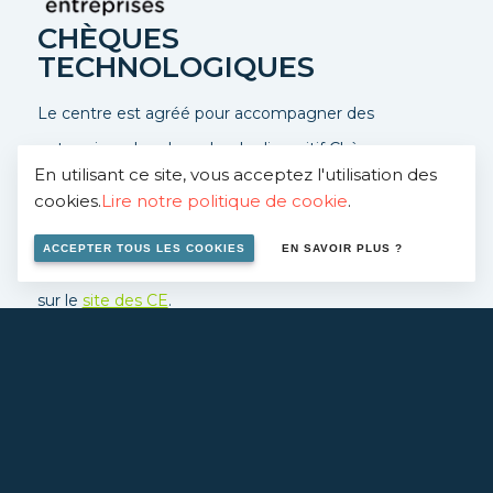
CHÈQUES
TECHNOLOGIQUES
Le centre est agréé pour accompagner des
entreprises dans le cadre du dispositif Chèques-
En utilisant ce site, vous acceptez l'utilisation des
entreprises, ce dispositif permet une prise en charge à
cookies.
Lire notre politique de cookie
.
50%.
ACCEPTER TOUS LES COOKIES
EN SAVOIR PLUS ?
Contactez-nous
pour en savoir plus ou rendez vous
sur le
site des CE
.
EN SAVOIR PLUS