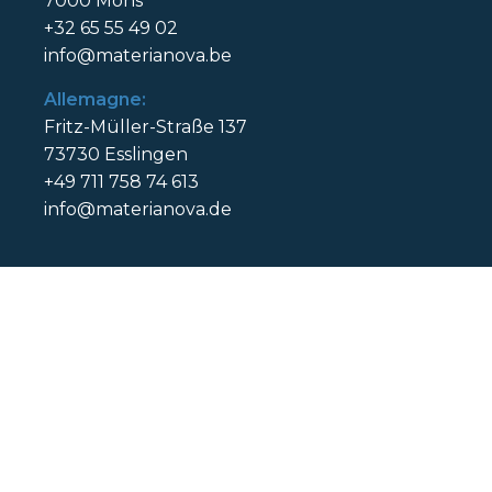
7000 Mons
+32 65 55 49 02
info@materianova.be
Allemagne:
Fritz-Müller-Straße 137
73730 Esslingen
+49 711 758 74 613
info@materianova.de