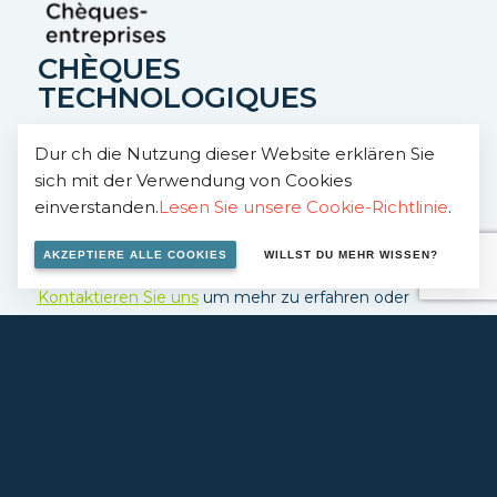
CHÈQUES
TECHNOLOGIQUES
Das Zentrum ist zugelassen, um Unternehmen im
Dur ch die Nutzung dieser Website erklären Sie
sich mit der Verwendung von Cookies
Rahmen des Systems “Chèques-entreprises” zu
einverstanden.
Lesen Sie unsere Cookie-Richtlinie
.
begleiten. Dieses System ermöglicht eine
Kostenübernahme von 50%.
AKZEPTIERE ALLE COOKIES
WILLST DU MEHR WISSEN?
Kontaktieren Sie uns
um mehr zu erfahren oder
besuchen Sie den
EC-Website
.