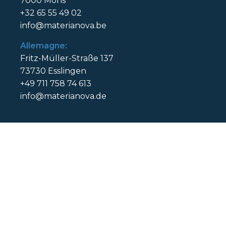
7000 Mons
+32 65 55 49 02
info@materianova.be
Allemagne:
Fritz-Müller-Straße 137
73730 Esslingen
+49 711 758 74 613
info@materianova.de