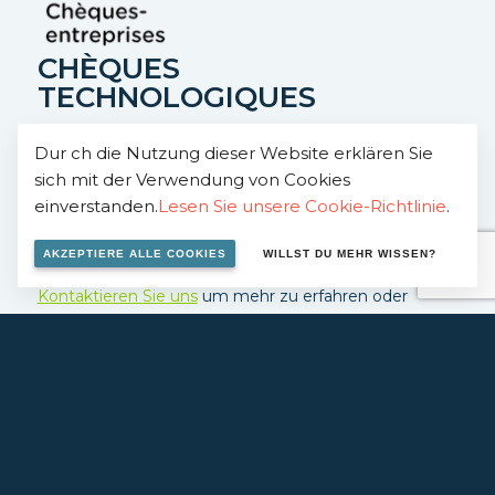
CHÈQUES
TECHNOLOGIQUES
Das Zentrum ist zugelassen, um Unternehmen im
Dur ch die Nutzung dieser Website erklären Sie
sich mit der Verwendung von Cookies
Rahmen des Systems “Chèques-entreprises” zu
einverstanden.
Lesen Sie unsere Cookie-Richtlinie
.
begleiten. Dieses System ermöglicht eine
Kostenübernahme von 50%.
AKZEPTIERE ALLE COOKIES
WILLST DU MEHR WISSEN?
Kontaktieren Sie uns
um mehr zu erfahren oder
besuchen Sie den
EC-Website
.