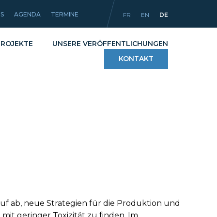
ES
AGENDA
TERMINE
FR
EN
DE
PROJEKTE
UNSERE VERÖFFENTLICHUNGEN
KONTAKT
g
Verfahren
liche Artikel
Werkstoffe und
Beschichtungen
Ausrüstungen
uf ab, neue Strategien für die Produktion und
mit geringer Toxizität zu finden. Im