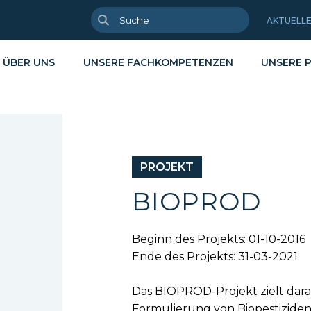
AKTUELL
ÜBER UNS
UNSERE FACHKOMPETENZEN
UNSERE 
PROJEKT
enszyklusdenken
rflächenanalyse
Kreislaufwirtschaft & Recyclin
Broschüren
BIOPROD
lyse & Charakterisierung
cling von Abfällen
Energie & Dekarbonisierung
Wissenschaft
geschneiderte Entwicklung
sikalisch-chemische Analysen
Hochleistung
Berichte
Beginn des Projekts: 01-10-2016
sfer & Industrialisierung
Gesundheit
mgebung von Materialien
Ende des Projekts: 31-03-2021
ulungen
Nachhaltige Substitution
Das BIOPROD-Projekt zielt dara
Formulierung von Biopestiziden 