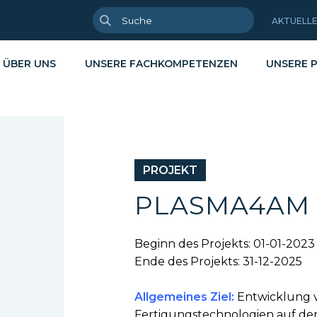
AKTUELL
ÜBER UNS
UNSERE FACHKOMPETENZEN
UNSERE 
PROJEKT
enszyklusdenken
rflächenanalyse
Kreislaufwirtschaft & Recyclin
Broschüren
PLASMA4AM
lyse & Charakterisierung
cling von Abfällen
Energie & Dekarbonisierung
Wissenschaft
geschneiderte Entwicklung
sikalisch-chemische Analysen
Hochleistung
Berichte
Beginn des Projekts: 01-01-2023
sfer & Industrialisierung
Gesundheit
mgebung von Materialien
Ende des Projekts: 31-12-2025
ulungen
Nachhaltige Substitution
Allgemeines Ziel:
Entwicklung vo
Fertigungstechnologien auf de