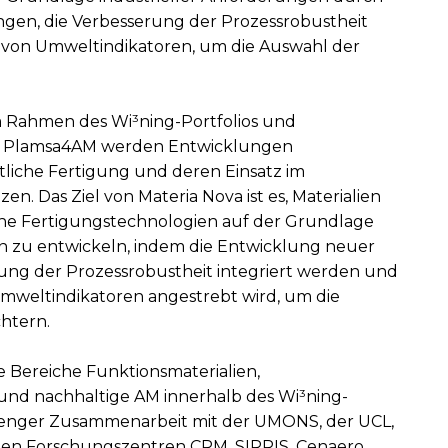
gen, die Verbesserung der Prozessrobustheit
g von Umweltindikatoren, um die Auswahl der
 Rahmen des Wi³ning-Portfolios und
kt Plamsa4AM werden Entwicklungen
ttliche Fertigung und deren Einsatz im
en. Das Ziel von Materia Nova ist es, Materialien
iche Fertigungstechnologien auf der Grundlage
n zu entwickeln, indem die Entwicklung neuer
ung der Prozessrobustheit integriert werden und
Umweltindikatoren angestrebt wird, um die
htern.
ie Bereiche Funktionsmaterialien,
 und nachhaltige AM innerhalb des Wi³ning-
n enger Zusammenarbeit mit der UMONS, der UCL,
den Forschungszentren CRM, SIRRIS, Cenaero