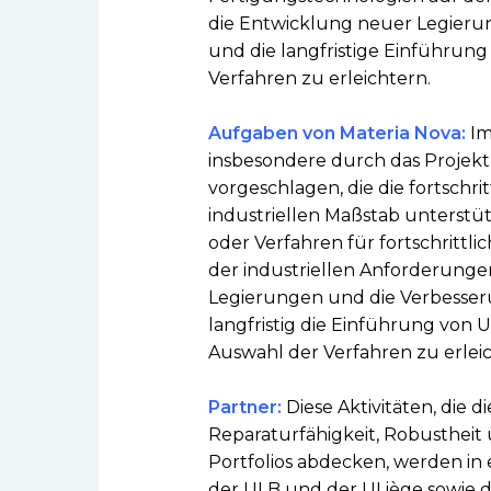
die Entwicklung neuer Legierun
und die langfristige Einführun
Verfahren zu erleichtern.
Aufgaben von Materia Nova:
Im
insbesondere durch das Proje
vorgeschlagen, die die fortschri
industriellen Maßstab unterstütz
oder Verfahren für fortschrittl
der industriellen Anforderunge
Legierungen und die Verbesser
langfristig die Einführung von 
Auswahl der Verfahren zu erleic
Partner:
Diese Aktivitäten, die d
Reparaturfähigkeit, Robustheit
Portfolios abdecken, werden i
der ULB und der ULiège sowie 