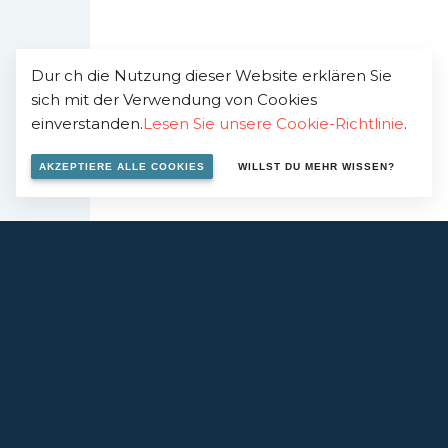
Dur ch die Nutzung dieser Website erklären Sie
sich mit der Verwendung von Cookies
einverstanden.
Lesen Sie unsere Cookie-Richtlinie
.
AKZEPTIERE ALLE COOKIES
WILLST DU MEHR WISSEN?
SEKTOREN DER 
beschichtungen
Transport
chrittliche Materialien
Energie
Umwelt