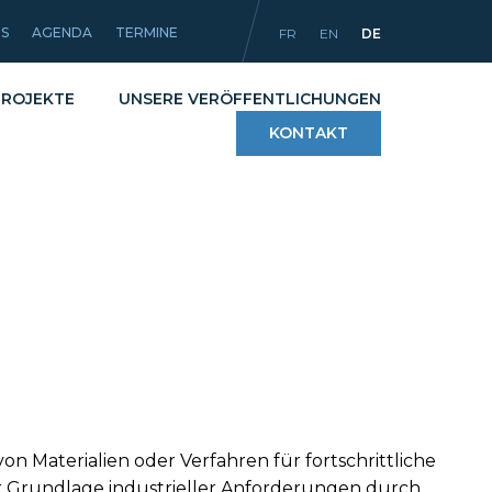
ES
AGENDA
TERMINE
FR
EN
DE
PROJEKTE
UNSERE VERÖFFENTLICHUNGEN
KONTAKT
g
Verfahren
liche Artikel
Werkstoffe und
Beschichtungen
Ausrüstungen
n Materialien oder Verfahren für fortschrittliche
r Grundlage industrieller Anforderungen durch