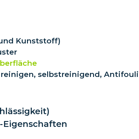
 und Kunststoff)
uster
berfläche
ureinigen, selbstreinigend, Antifoul
lässigkeit)
g-Eigenschaften