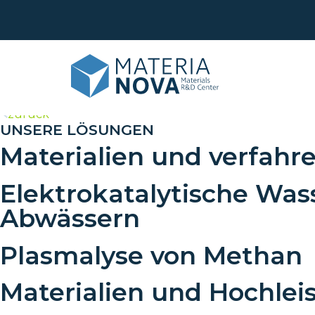
>
zurück
UNSERE LÖSUNGEN
Materialien und verfahre
Leb
Obe
Elektrokatalytische Wass
Ana
Recy
Abwässern
Maß
Phy
Plasmalyse von Methan
Tran
For
Sch
Materialien und Hochle