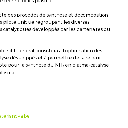
de technologies plasma
ilote des procédés de synthèse et décomposition
s pilote unique regroupant les diverses
 catalytiques développés par les partenaires du
objectif général consistera à l’optimisation des
yse développés et à permettre de faire leur
lote pour la synthèse du NH
en plasma-catalyse
3
plasma.
L
terianova.be