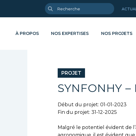
ACTUA
À PROPOS
NOS EXPERTISES
NOS PROJETS
PROJET
sée Cycle de Vie
lyse de surface
Circularité & recyclage
Brochures
yse & caractérisation
yclage de déchets
Energie & décarbonisation
Articles scie
SYNFONHY –
eloppement sur mesure
lyses physico-chimiques
Haute performance
Rapports d'i
Début du projet: 01-01-2023
sfert & industrialisation
Santé
e en forme des matériaux
Fin du projet: 31-12-2025
mations
Substitution durable
Malgré le potentiel évident de 
agronomique, il est évident que