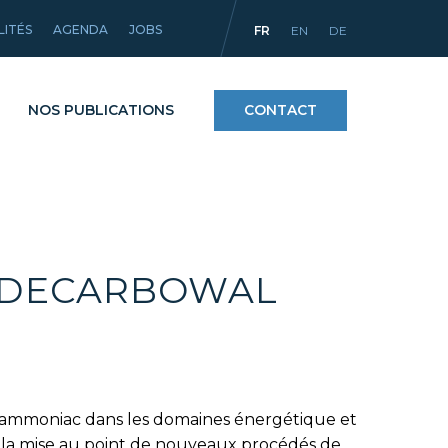
LITÉS
AGENDA
JOBS
FR
EN
DE
NOS PUBLICATIONS
CONTACT
Procédés
ntifiques
Matériaux et revêtements
 DECARBOWAL
mpact
Équipements
l’ammoniac dans les domaines énergétique et
 la mise au point de nouveaux procédés de