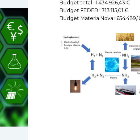
Budget total : 1.434.926,43 €
Budget FEDER : 713.115,01 €
Budget Materia Nova : 654.489,1