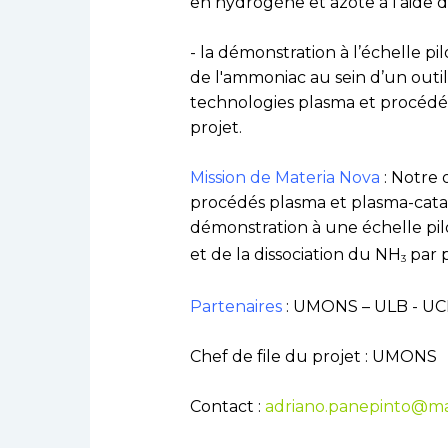
en hydrogène et azote à l’aide 
- la démonstration à l’échelle p
de l'ammoniac au sein d’un outil
technologies plasma et procédés
projet.
Mission de Materia Nova
: Notre 
procédés plasma et plasma-catal
démonstration à une échelle pi
et de la dissociation du NH
par 
3
Partenaires
: UMONS – ULB - UC
Chef de file du projet : UMONS
Contact :
adriano.panepinto@ma