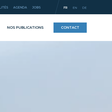
LITÉS
AGENDA
JOBS
FR
EN
DE
NOS PUBLICATIONS
CONTACT
Procédés
ntifiques
Matériaux et revêtements
mpact
Équipements