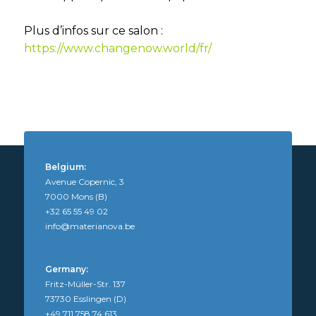
Plus d’infos sur ce salon :
https://www.changenow.world/fr/
Belgium:
Avenue Copernic, 3
7000 Mons (B)
+32 65 55 49 02
info@materianova.be
Germany:
Fritz-Müller-Str. 137
73730 Esslingen (D)
+49 711 758 74 613