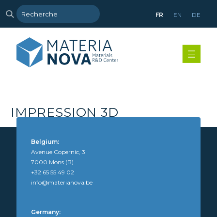
FR
EN
DE
IMPRESSION 3D
Belgium:
Avenue Copernic, 3
7000 Mons (B)
+32 65 55 49 02
info@materianova.be
Germany: