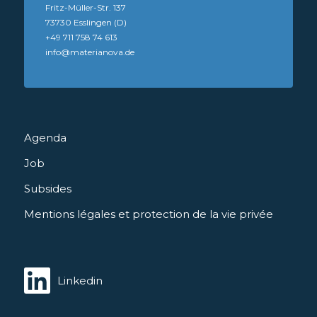
Fritz-Müller-Str. 137
73730 Esslingen (D)
+49 711 758 74 613
info@materianova.de
Agenda
Job
Subsides
Mentions légales et protection de la vie privée
Linkedin