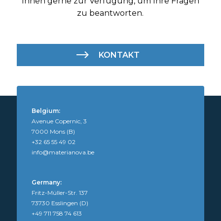
Ihnen gerne zur Verfügung, um Ihre Fragen
zu beantworten.
KONTAKT
Belgium:
Avenue Copernic, 3
7000 Mons (B)
+32 65 55 49 02
info@materianova.be
Germany:
Fritz-Müller-Str. 137
73730 Esslingen (D)
+49 711 758 74 613