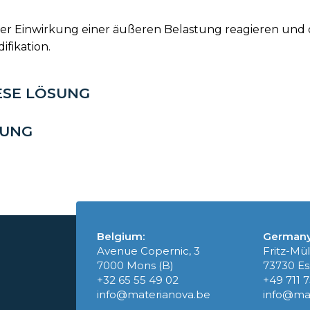
 Einwirkung einer äußeren Belastung reagieren und di
fikation.
ESE LÖSUNG
SUNG
Belgium:
Germany
Avenue Copernic, 3
Fritz-Mül
7000 Mons (B)
73730 Es
+32 65 55 49 02
+49 711 
info@materianova.be
info@ma