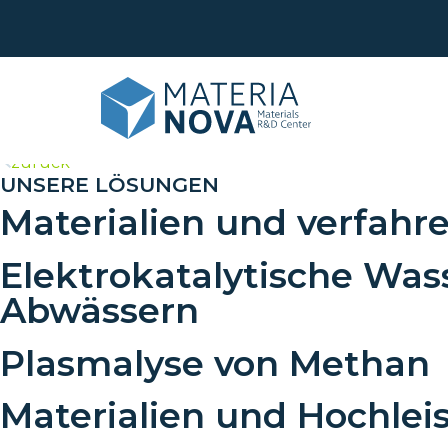
>
zurück
UNSERE LÖSUNGEN
Materialien und verfahre
Leb
Obe
Elektrokatalytische Wass
Ana
Recy
Abwässern
Maß
Phy
Plasmalyse von Methan
Tran
For
Sch
Materialien und Hochle