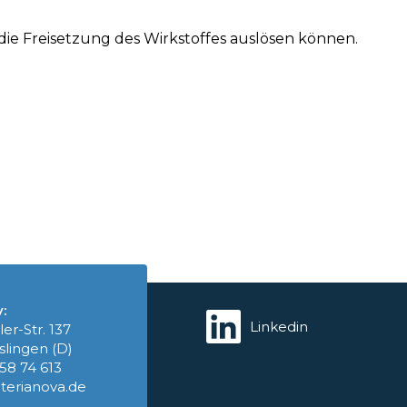
e Freisetzung des Wirkstoffes auslösen können.
:
Linkedin
ler-Str. 137
slingen (D)
758 74 613
terianova.de