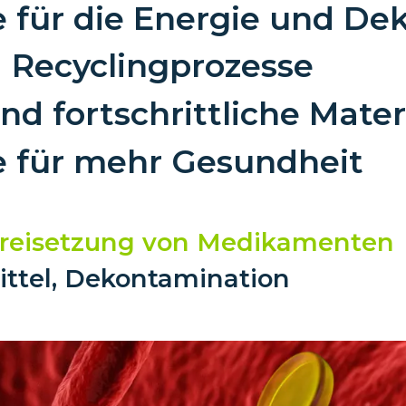
e für die Energie und De
d Recyclingprozesse
und fortschrittliche Mate
e für mehr Gesundheit
n Freisetzung von Medikamenten
Mittel, Dekontamination