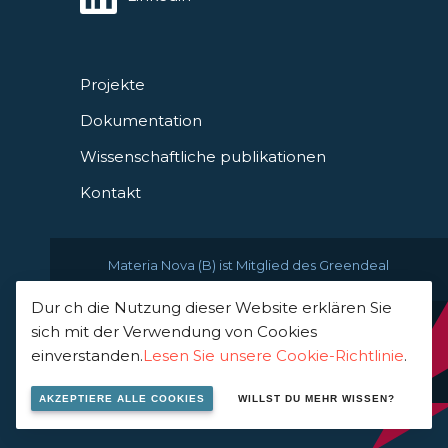
Projekte
Dokumentation
Wissenschaftliche publikationen
Kontakt
Materia Nova (B) ist Mitglied des Greendeal
Dur ch die Nutzung dieser Website erklären Sie
sich mit der Verwendung von Cookies
© 2021 Materia Nova -
einverstanden.
Lesen Sie unsere Cookie-Richtlinie
.
innovation center
AKZEPTIERE ALLE COOKIES
WILLST DU MEHR WISSEN?