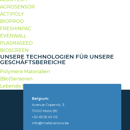
AGROSENSOR
ACTIPOLY
BIOPROD
FRESHINPAC
EVERWALL
PLASMASEED
BIOSCREEN
UNSERE TECHNOLOGIEN FÜR UNSERE
GESCHÄFTSBEREICHE
Polymere Materialien
(Bio)Sensoren
Lebende Materialien
Belgium:
Avenue Copernic, 3
7000 Mons (B)
+32 65 55 49 02
info@materianova.be