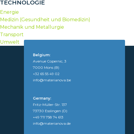
TECHNOLOGIE
Energie
Medizin (Gesundheit und Biomedizin)
Mechanik und Metallurgie
Transport
Umwelt
Belgium:
Avenue Copernic, 3
7000 Mons (B)
+32 65 55 49 02
info@materianova.be
Germany:
Fritz-Müller-Str. 137
73730 Esslingen (D)
+49 711 758 74 613
info@materianova.de