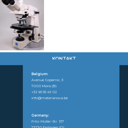
KONTAKT
Belgium:
Avenue Copernic, 3
7000 Mons (B)
+32 65 55 49 02
info@materianova.be
Germany:
Fritz-Müller-Str. 137
73730 Esslingen (D)