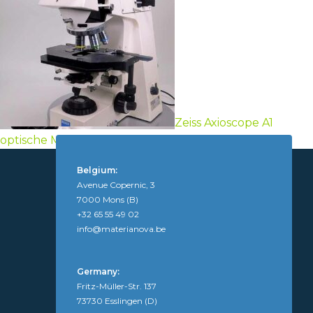
Zeiss Axioscope A1
optische Mikroskopie
Belgium:
Avenue Copernic, 3
7000 Mons (B)
+32 65 55 49 02
info@materianova.be
Germany:
Fritz-Müller-Str. 137
73730 Esslingen (D)