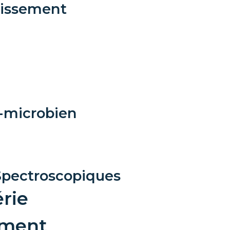
lissement
i-microbien
Spectroscopiques
érie
ement