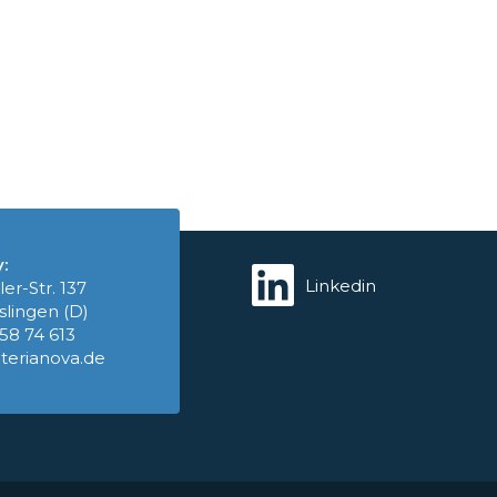
:
Linkedin
ler-Str. 137
slingen (D)
758 74 613
terianova.de