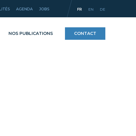
LITÉS
AGENDA
JOBS
FR
EN
DE
NOS PUBLICATIONS
CONTACT
Procédés
ntifiques
Matériaux et revêtements
mpact
Équipements