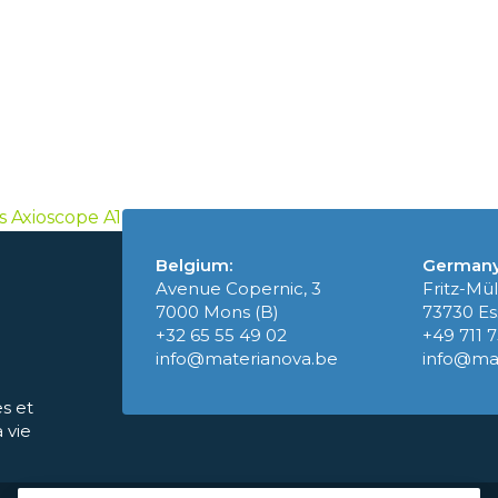
s Axioscope A1
Belgium:
Germany
Avenue Copernic, 3
Fritz-Mül
7000 Mons (B)
73730 Es
+32 65 55 49 02
+49 711 
info@materianova.be
info@ma
s et
 vie