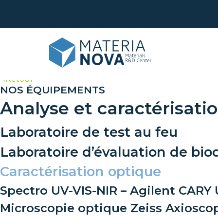
>
Retour
NOS ÉQUIPEMENTS
Analyse et caractérisati
Pen
Ana
Laboratoire de test au feu
Anal
Rec
Laboratoire d’évaluation de bi
Dév
Ana
Caractérisation optique
Tran
Mis
For
Spectro UV-VIS-NIR – Agilent CARY
Microscopie optique Zeiss Axiosco