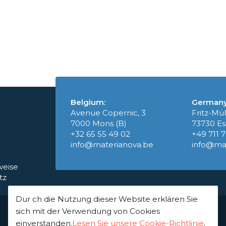
Belgium:
Germany
Avenue Copernic, 3
Fritz-Mül
7000 Mons (B)
73730 Es
+32 65 55 49 02
+49 711 
info@materianova.be
info@ma
weise
tz
Dur ch die Nutzung dieser Website erklären Sie
Materia Nova (B) ist Mitglied des Greendeal
sich mit der Verwendung von Cookies
einverstanden.
Lesen Sie unsere Cookie-Richtlinie
.