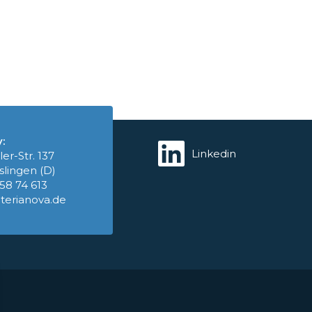
:
Linkedin
ler-Str. 137
slingen (D)
758 74 613
terianova.de