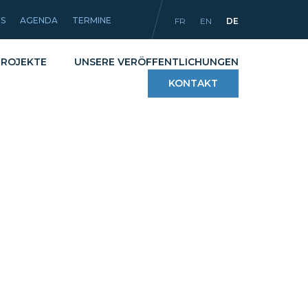
ES
AGENDA
TERMINE
FR
EN
DE
PROJEKTE
UNSERE VERÖFFENTLICHUNGEN
KONTAKT
g
Verfahren
liche Artikel
Werkstoffe und
Beschichtungen
Ausrüstungen