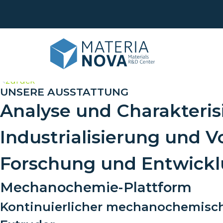
>
zurück
UNSERE AUSSTATTUNG
Analyse und Charakteris
Leb
Obe
Industrialisierung und V
Ana
Recy
Forschung und Entwick
Maß
Phy
Tran
For
Mechanochemie-Plattform
Sch
Kontinuierlicher mechanochemisch