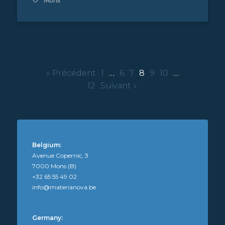
Mons
« Précédent
1
…
6
7
8
9
10
…
12
Suivant »
Belgium:
Avenue Copernic, 3
7000 Mons (B)
+32 65 55 49 02
info@materianova.be
Germany: