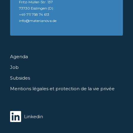
Fritz-Müller-Str. 137
73730 Esslingen (D)
+49 711 758 74 613
info@materianova.de
Agenda
Job
Subsides
Mentions légales et protection de la vie privée
Linkedin