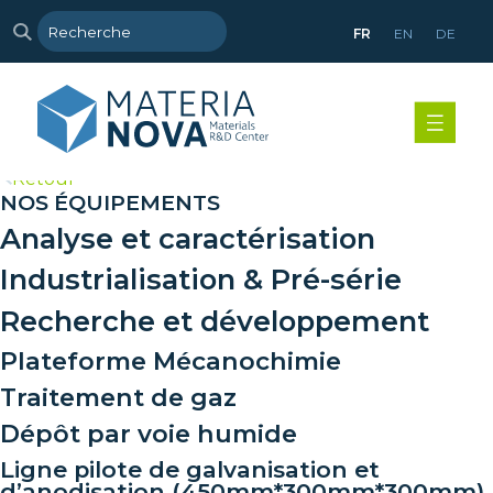
FR
EN
DE
>
Retour
NOS ÉQUIPEMENTS
Analyse et caractérisation
Industrialisation & Pré-série
Recherche et développement
Plateforme Mécanochimie
Traitement de gaz
Dépôt par voie humide
Ligne pilote de galvanisation et
d’anodisation (450mm*300mm*300mm)