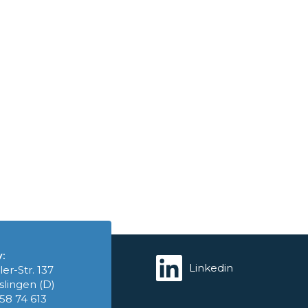
:
Linkedin
ler-Str. 137
slingen (D)
758 74 613