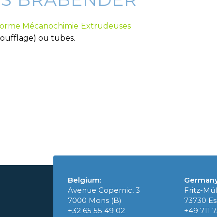
forme Mécanochimie
Extrudeuses
soufflage) ou tubes.
Belgium:
Germany
Avenue Copernic, 3
Fritz-Mül
7000 Mons (B)
73730 Es
+32 65 55 49 02
+49 711 