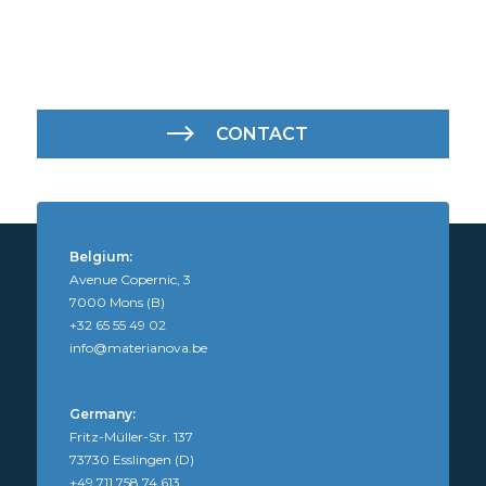
CONTACT
Belgium:
Avenue Copernic, 3
7000 Mons (B)
+32 65 55 49 02
info@materianova.be
Germany:
Fritz-Müller-Str. 137
73730 Esslingen (D)
+49 711 758 74 613