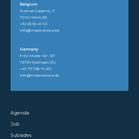
Belgium:
Avenue Copernic, 3
7000 Mons (B)
+32 65 55 49 02
info@materianova.be
Germany:
Fritz-Müller-Str. 137
73730 Esslingen (D)
+49 711 758 74 613
info@materianova.de
Agenda
Job
Subsides