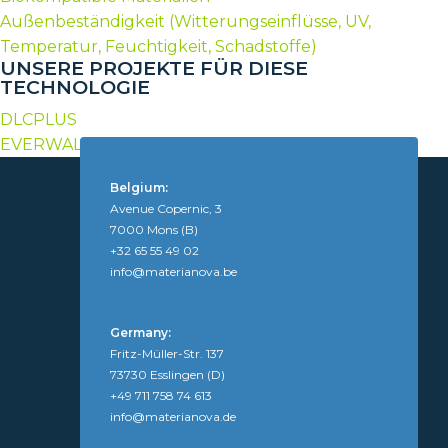
Außenbeständigkeit (Witterungseinflüsse, UV,
Temperatur, Feuchtigkeit, Schadstoffe)
UNSERE PROJEKTE FÜR DIESE
TECHNOLOGIE
DLCPLUS
EVERWALL
Belgium:
Avenue Copernic, 3
7000 Mons (B)
+32 65 55 49 02
info@materianova.be
Germany:
Fritz-Müller-Str. 137
73730 Esslingen (D)
+49 711 758 74 613
info@materianova.de