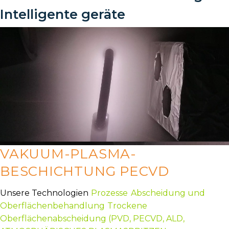
Intelligente geräte
VAKUUM-PLASMA-
BESCHICHTUNG PECVD
Unsere Technologien
Prozesse
Abscheidung und
Oberflächenbehandlung
Trockene
Oberflächenabscheidung (PVD, PECVD, ALD,