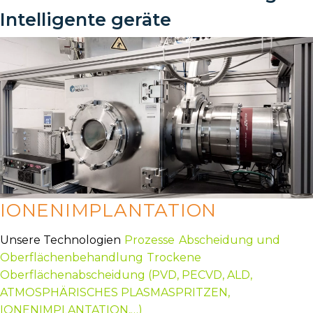
Intelligente geräte
IONENIMPLANTATION
Unsere Technologien
Prozesse
Abscheidung und
Oberflächenbehandlung
Trockene
Oberflächenabscheidung (PVD, PECVD, ALD,
ATMOSPHÄRISCHES PLASMASPRITZEN,
IONENIMPLANTATION,…)