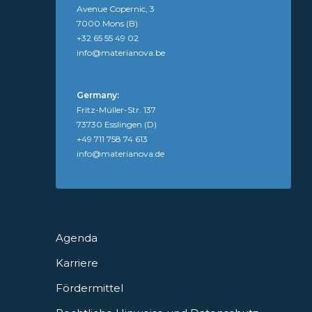
Avenue Copernic, 3
7000 Mons (B)
+32 65 55 49 02
info@materianova.be
Germany:
Fritz-Müller-Str. 137
73730 Esslingen (D)
+49 711 758 74 613
info@materianova.de
Agenda
Karriere
Fördermittel