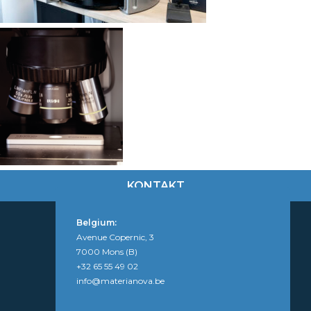
KONTAKT
Belgium:
Avenue Copernic, 3
7000 Mons (B)
+32 65 55 49 02
info@materianova.be