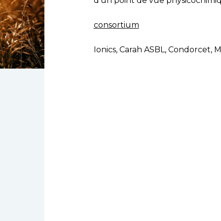
d’un point de vue physicochimi
consortium
Ionics, Carah ASBL, Condorcet, M