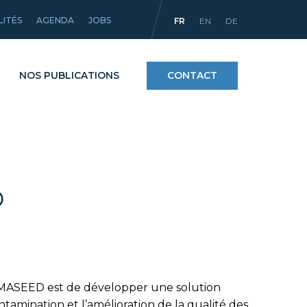
LITÉS
AGENDA
JOBS
FR
EN
DE
NOS PUBLICATIONS
CONTACT
Procédés
ntifiques
Matériaux et revêtements
D
mpact
Équipements
ASMASEED est de développer une solution
amination et l’amélioration de la qualité des