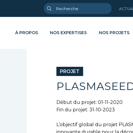
ACTUA
À PROPOS
NOS EXPERTISES
NOS PROJETS
PROJET
sée Cycle de Vie
lyse de surface
Circularité & recyclage
Brochures
yse & caractérisation
yclage de déchets
Energie & décarbonisation
Articles scie
PLASMASEE
eloppement sur mesure
lyses physico-chimiques
Haute performance
Rapports d'i
Début du projet: 01-11-2020
sfert & industrialisation
Santé
e en forme des matériaux
Fin du projet: 31-10-2023
mations
Substitution durable
L’objectif global du projet PL
innovante durable pour la décont