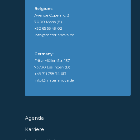
Belgium:
Avenue Copernic, 3
7000 Mons (B)
+32 65 55 49 02
info@materianova.be
Germany:
Fritz-Müller-Str. 137
73730 Esslingen (D)
+49 711 758 74 613
info@materianova.de
Agenda
Karriere