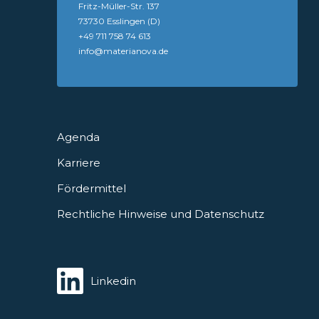
Fritz-Müller-Str. 137
73730 Esslingen (D)
+49 711 758 74 613
info@materianova.de
Agenda
Karriere
Fördermittel
Rechtliche Hinweise und Datenschutz
Linkedin