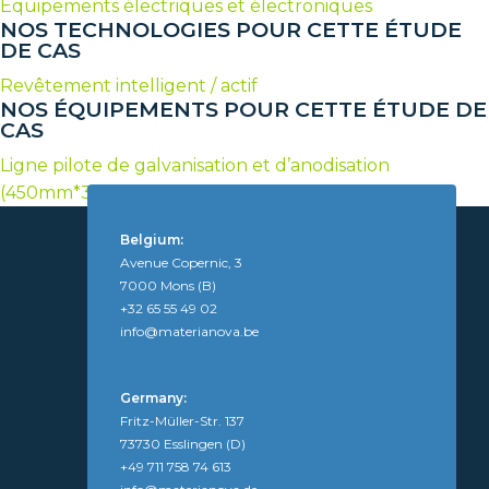
Equipements électriques et électroniques
NOS TECHNOLOGIES POUR CETTE ÉTUDE
DE CAS
Revêtement intelligent / actif
NOS ÉQUIPEMENTS POUR CETTE ÉTUDE DE
CAS
Ligne pilote de galvanisation et d’anodisation
(450mm*300mm*300mm)
Belgium:
Avenue Copernic, 3
7000 Mons (B)
+32 65 55 49 02
info@materianova.be
Germany:
Fritz-Müller-Str. 137
73730 Esslingen (D)
+49 711 758 74 613