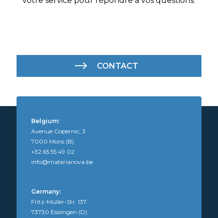
votre service pour répondre à vos questions.
CONTACT
Belgium:
Avenue Copernic, 3
7000 Mons (B)
+32 65 55 49 02
info@materianova.be
Germany:
Fritz-Müller-Str. 137
73730 Esslingen (D)