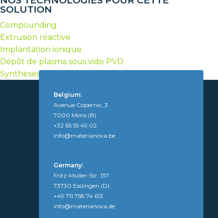
NOS TECHNOLOGIES POUR CETTE
SOLUTION
Compounding
Extrusion réactive
Implantation ionique
Dépôt de plasma sous vide PVD
Synthèses chimiques de polymères et d’additifs
Belgium:
Avenue Copernic, 3
7000 Mons (B)
+32 65 55 49 02
info@materianova.be
Germany:
Fritz-Müller-Str. 137
73730 Esslingen (D)
+49 711 758 74 613
info@materianova.de